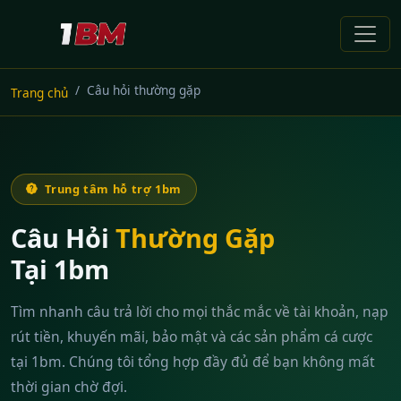
Câu hỏi thường gặp
Trang chủ
Trung tâm hỗ trợ 1bm
Câu Hỏi
Thường Gặp
Tại 1bm
Tìm nhanh câu trả lời cho mọi thắc mắc về tài khoản, nạp
rút tiền, khuyến mãi, bảo mật và các sản phẩm cá cược
tại 1bm. Chúng tôi tổng hợp đầy đủ để bạn không mất
thời gian chờ đợi.