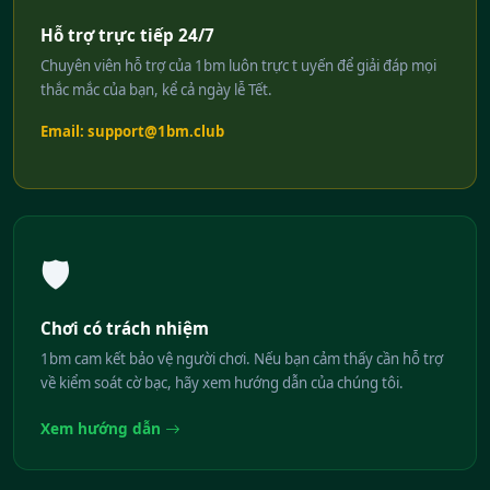
Hỗ trợ trực tiếp 24/7
Chuyên viên hỗ trợ của 1bm luôn trực t uyến để giải đáp mọi
thắc mắc của bạn, kể cả ngày lễ Tết.
Email:
support@1bm.club
🛡️
Chơi có trách nhiệm
1bm cam kết bảo vệ người chơi. Nếu bạn cảm thấy cần hỗ trợ
về kiểm soát cờ bạc, hãy xem hướng dẫn của chúng tôi.
Xem hướng dẫn