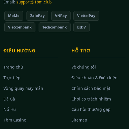
Email:
support@1bm.club
MoMo
ZaloPay
VNPay
ViettelPay
Vietcombank
Techcombank
BIDV
ĐIỀU HƯỚNG
HỖ TRỢ
Trang chủ
Về chúng tôi
Trực tiếp
Điều khoản & Điều kiện
Vòng quay may mắn
Chính sách bảo mật
Đá Gà
Chơi có trách nhiệm
Nổ Hũ
Câu hỏi thường gặp
1bm Casino
Sitemap