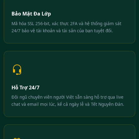
Bảo Mật Đa Lớp
Mã hóa SSL 256-bit, xác thực 2FA và hệ thống giám sát
24/7 bảo vệ tài khoản và tài sản của bạn tuyệt đối.
Hỗ Trợ 24/7
Đội ngũ chuyên viên người Việt sẵn sàng hỗ trợ qua live
chat và email mọi lúc, kể cả ngày lễ và Tết Nguyên Đán.