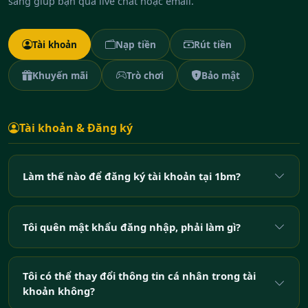
sàng giúp bạn qua live chat hoặc email.
Tài khoản
Nạp tiền
Rút tiền
Khuyến mãi
Trò chơi
Bảo mật
Tài khoản & Đăng ký
Làm thế nào để đăng ký tài khoản tại 1bm?
Tôi quên mật khẩu đăng nhập, phải làm gì?
Tôi có thể thay đổi thông tin cá nhân trong tài
khoản không?