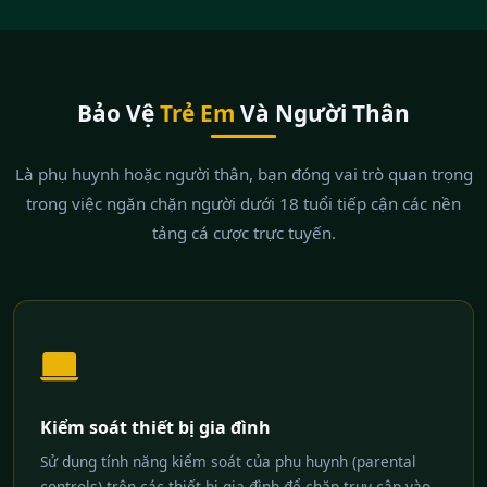
Bảo Vệ
Trẻ Em
Và Người Thân
Là phụ huynh hoặc người thân, bạn đóng vai trò quan trọng
trong việc ngăn chặn người dưới 18 tuổi tiếp cận các nền
tảng cá cược trực tuyến.
Kiểm soát thiết bị gia đình
Sử dụng tính năng kiểm soát của phụ huynh (parental
controls) trên các thiết bị gia đình để chặn truy cập vào