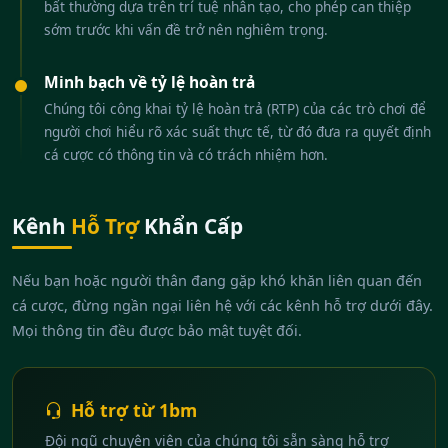
bất thường dựa trên trí tuệ nhân tạo, cho phép can thiệp
sớm trước khi vấn đề trở nên nghiêm trọng.
Minh bạch về tỷ lệ hoàn trả
Chúng tôi công khai tỷ lệ hoàn trả (RTP) của các trò chơi để
người chơi hiểu rõ xác suất thực tế, từ đó đưa ra quyết định
cá cược có thông tin và có trách nhiệm hơn.
Kênh
Hỗ Trợ
Khẩn Cấp
Nếu bạn hoặc người thân đang gặp khó khăn liên quan đến
cá cược, đừng ngần ngại liên hệ với các kênh hỗ trợ dưới đây.
Mọi thông tin đều được bảo mật tuyệt đối.
Hỗ trợ từ 1bm
Đội ngũ chuyên viên của chúng tôi sẵn sàng hỗ trợ