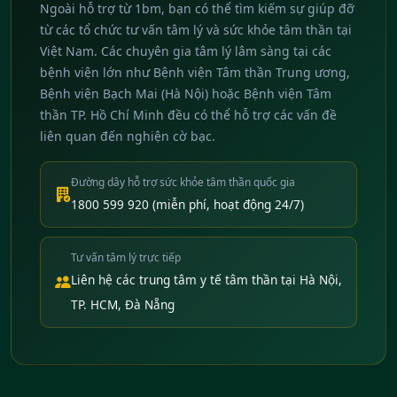
Ngoài hỗ trợ từ 1bm, bạn có thể tìm kiếm sự giúp đỡ
từ các tổ chức tư vấn tâm lý và sức khỏe tâm thần tại
Việt Nam. Các chuyên gia tâm lý lâm sàng tại các
bệnh viện lớn như Bệnh viện Tâm thần Trung ương,
Bệnh viện Bạch Mai (Hà Nội) hoặc Bệnh viện Tâm
thần TP. Hồ Chí Minh đều có thể hỗ trợ các vấn đề
liên quan đến nghiện cờ bạc.
Đường dây hỗ trợ sức khỏe tâm thần quốc gia
1800 599 920 (miễn phí, hoạt động 24/7)
Tư vấn tâm lý trực tiếp
Liên hệ các trung tâm y tế tâm thần tại Hà Nội,
TP. HCM, Đà Nẵng