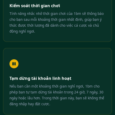
Kiểm soát thời gian chơi
Tính năng nhắc nhở thời gian chơi của 1bm sẽ thông báo
cho bạn sau mỗi khoảng thời gian nhất định, giúp bạn ý
thức được thời lượng đã dành cho việc cá cược và chủ
động nghỉ ngơi.
Tạm dừng tài khoản linh hoạt
Nếu bạn cần một khoảng thời gian nghỉ ngơi, 1bm cho
phép bạn tự tạm dừng tài khoản trong 24 giờ, 7 ngày, 30
ngày hoặc lâu hơn. Trong thời gian này, bạn sẽ không thể
đăng nhập hay đặt cược.