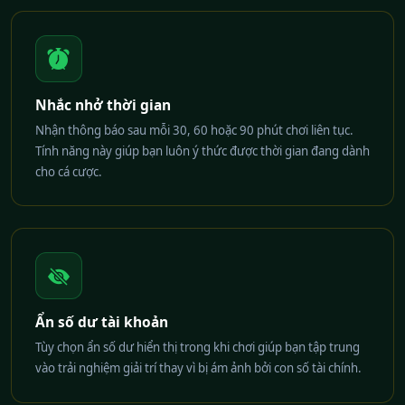
Nhắc nhở thời gian
Nhận thông báo sau mỗi 30, 60 hoặc 90 phút chơi liên tục.
Tính năng này giúp bạn luôn ý thức được thời gian đang dành
cho cá cược.
Ẩn số dư tài khoản
Tùy chọn ẩn số dư hiển thị trong khi chơi giúp bạn tập trung
vào trải nghiệm giải trí thay vì bị ám ảnh bởi con số tài chính.