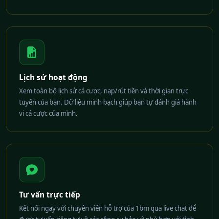
Lịch sử hoạt động
Xem toàn bộ lịch sử cá cược, nạp/rút tiền và thời gian trực
tuyến của bạn. Dữ liệu minh bạch giúp bạn tự đánh giá hành
vi cá cược của mình.
Tư vấn trực tiếp
Kết nối ngay với chuyên viên hỗ trợ của 1bm qua live chat để