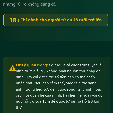
những rủi ro không đáng có.
18+
Chỉ dành cho người từ đủ 18 tuổi trở lên
Lưu ý quan trọng:
Cờ bạc và cá cược trực tuyến là
hình thức giải trí, không phải nguồn thu nhập ổn
định. Hãy chỉ đặt cược số tiền bạn có thể chấp
nhận mất. Nếu bạn cảm thấy việc cá cược đang
ảnh hưởng tiêu cực đến cuộc sống, tài chính hoặc
các mối quan hệ của mình, hãy liên hệ ngay với đội
ngũ hỗ trợ của 1bm để được tư vấn và hỗ trợ kịp
thời.