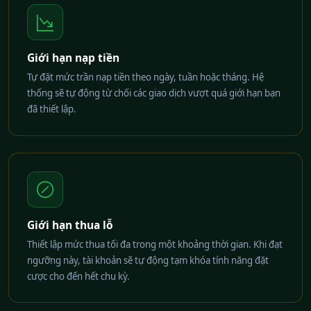
Giới hạn nạp tiền
Tự đặt mức trần nạp tiền theo ngày, tuần hoặc tháng. Hệ
thống sẽ tự động từ chối các giao dịch vượt quá giới hạn bạn
đã thiết lập.
Giới hạn thua lỗ
Thiết lập mức thua tối đa trong một khoảng thời gian. Khi đạt
ngưỡng này, tài khoản sẽ tự động tạm khóa tính năng đặt
cược cho đến hết chu kỳ.