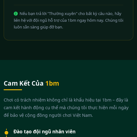
Nếu bạn trả lời "Thường xuyên" cho bất kỳ câu nào, hãy
liên hệ với đội ngũ hỗ trợ của 1bm ngay hôm nay. Chúng tôi
luôn sẵn sàng giúp đỡ bạn.
Cam Kết Của
1bm
Chơi có trách nhiệm không chỉ là khẩu hiệu tại 1bm – đây là
cam kết hành động cụ thể mà chúng tôi thực hiện mỗi ngày
để bảo vệ cộng đồng người chơi Việt Nam.
Đào tạo đội ngũ nhân viên