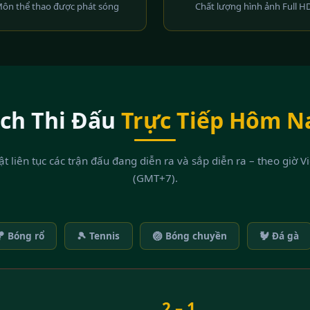
ôn thể thao được phát sóng
Chất lượng hình ảnh Full H
ịch Thi Đấu
Trực Tiếp Hôm N
t liên tục các trận đấu đang diễn ra và sắp diễn ra – theo giờ 
(GMT+7).
 Bóng rổ
🎾 Tennis
🏐 Bóng chuyền
🐓 Đá gà
2 – 1