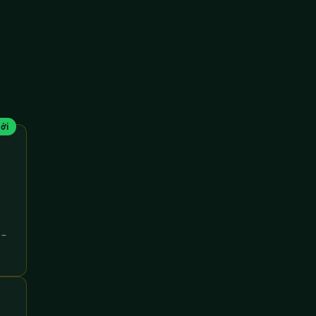
ới
 –