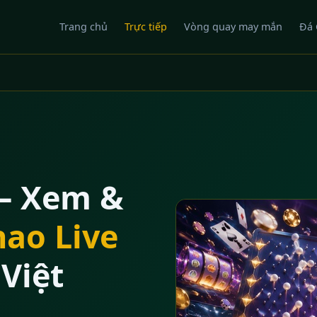
Trang chủ
Trực tiếp
Vòng quay may mắn
Đá 
 – Xem &
hao Live
Việt