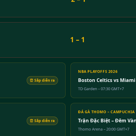
1 – 1
NBA PLAYOFFS 2026
Boston Celtics vs Miami
⏰ Sắp diễn ra
TD Garden – 07:30 GMT+7
ĐÁ GÀ THOMO – CAMPUCHIA
Trận Đặc Biệt – Đêm Và
⏰ Sắp diễn ra
Thomo Arena – 20:00 GMT+7