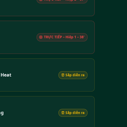
TRỰC TIẾP – Hiệp 1 – 38'
 Heat
⏰ Sắp diễn ra
ng
⏰ Sắp diễn ra