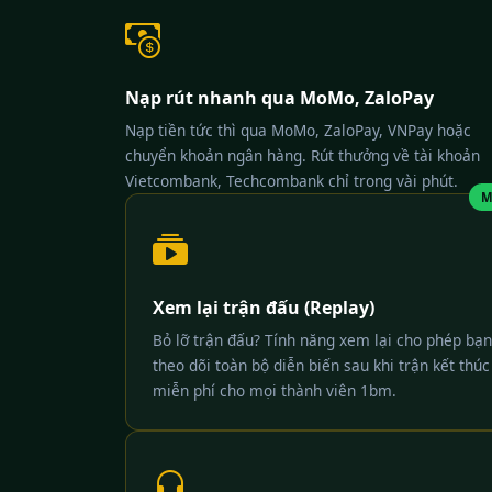
Nạp rút nhanh qua MoMo, ZaloPay
Nạp tiền tức thì qua MoMo, ZaloPay, VNPay hoặc
chuyển khoản ngân hàng. Rút thưởng về tài khoản
Vietcombank, Techcombank chỉ trong vài phút.
M
Xem lại trận đấu (Replay)
Bỏ lỡ trận đấu? Tính năng xem lại cho phép bạn
theo dõi toàn bộ diễn biến sau khi trận kết thúc
miễn phí cho mọi thành viên 1bm.