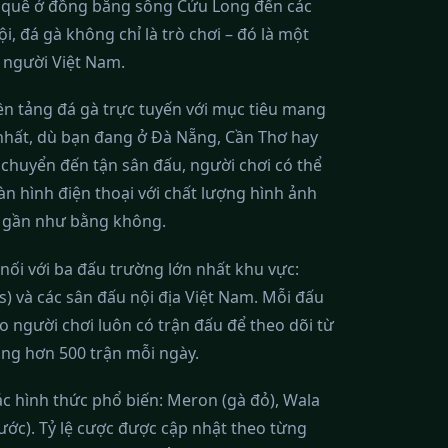
g quê ở đồng bằng sông Cửu Long đến các
ội, đá gà không chỉ là trò chơi – đó là một
 người Việt Nam.
n tảng đá gà trực tuyến với mục tiêu mang
 nhất, dù bạn đang ở Đà Nẵng, Cần Thơ hay
i chuyển đến tận sân đấu, người chơi có thể
àn hình điện thoại với chất lượng hình ảnh
ễ gần như bằng không.
 nối với ba đấu trường lớn nhất khu vực:
) và các sân đấu nội địa Việt Nam. Mỗi đấu
o người chơi luôn có trận đấu để theo dõi từ
ng hơn 500 trận mỗi ngày.
c hình thức phổ biến: Meron (gà đỏ), Wala
rước). Tỷ lệ cược được cập nhật theo từng