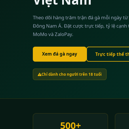
Theo dõi hàng trăm trận đá gà mỗi ngày từ
Đông Nam Á. Đặt cược trực tiếp, tỷ lệ cạnh
MoMo và ZaloPay.
Xem đá gà ngay
Trực tiếp thể t
Chỉ dành cho người trên 18 tuổi
500+