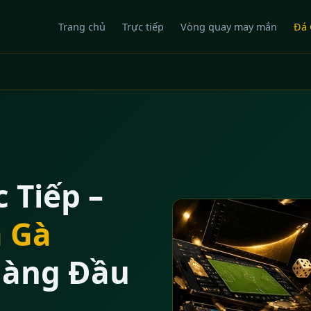
Trang chủ
Trực tiếp
Vòng quay may mắn
Đá 
 Tiếp –
 Gà
Hàng Đầu