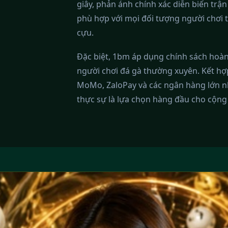
giây, phản ánh chính xác diễn biến trận
phù hợp với mọi đối tượng người chơi 
cựu.
Đặc biệt, 1bm áp dụng chính sách hoàn
người chơi đá gà thường xuyên. Kết hợ
MoMo, ZaloPay và các ngân hàng lớn 
thực sự là lựa chọn hàng đầu cho cộng