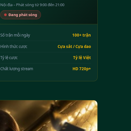
Nội địa – Phát sóng từ 9:00 đến 21:00
Đang phát sóng
Số trận mỗi ngày
100+ trận
Hình thức cược
Cựa sắt / Cựa dao
Tỷ lệ cược
Tỷ lệ Việt
Chất lượng stream
HD 720p+