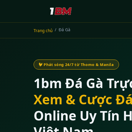
Đá Gà
Trang chủ
🐓 Phát sóng 24/7 từ Thomo & Manila
1bm Đá Gà Trực
Xem & Cược Đá
Online Uy Tín 
Việt Nam