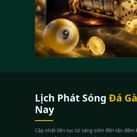
Lịch Phát Sóng
Đá G
Nay
Cập nhật liên tục từ sáng sớm đến tận đêm 