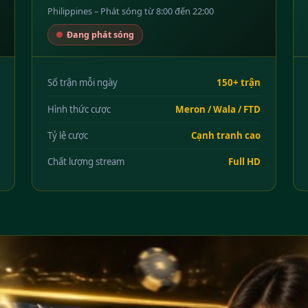
Philippines – Phát sóng từ 8:00 đến 22:00
Đang phát sóng
Số trận mỗi ngày
150+ trận
Hình thức cược
Meron / Wala / FTD
Tỷ lệ cược
Cạnh tranh cao
Chất lượng stream
Full HD