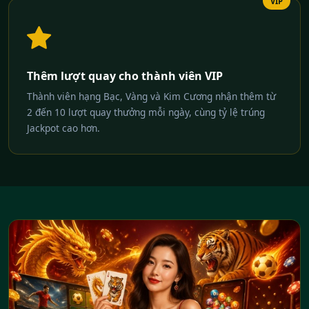
VIP
Thêm lượt quay cho thành viên VIP
Thành viên hạng Bạc, Vàng và Kim Cương nhận thêm từ
2 đến 10 lượt quay thưởng mỗi ngày, cùng tỷ lệ trúng
Jackpot cao hơn.