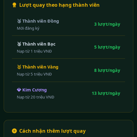
Lượt quay theo hạng thành viên
🥉 Thành viên Đồng
3 lượt/ngày
Mới đăng ký
🥈 Thành viên Bạc
5 lượt/ngày
Nạp từ 1 triệu VNĐ
🥇 Thành viên Vàng
8 lượt/ngày
Nạp từ 5 triệu VNĐ
💎 Kim Cương
13 lượt/ngày
Nạp từ 20 triệu VNĐ
Cách nhận thêm lượt quay