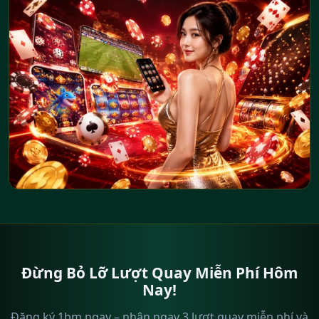
Đừng Bỏ Lỡ Lượt Quay Miễn Phí Hôm
Nay!
Đăng ký 1bm ngay – nhận ngay 3 lượt quay miễn phí và