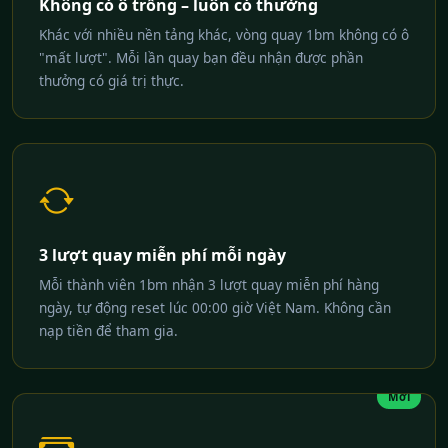
Không có ô trống – luôn có thưởng
Khác với nhiều nền tảng khác, vòng quay 1bm không có ô
"mất lượt". Mỗi lần quay bạn đều nhận được phần
thưởng có giá trị thực.
3 lượt quay miễn phí mỗi ngày
Mỗi thành viên 1bm nhận 3 lượt quay miễn phí hàng
ngày, tự động reset lúc 00:00 giờ Việt Nam. Không cần
nạp tiền để tham gia.
Mới