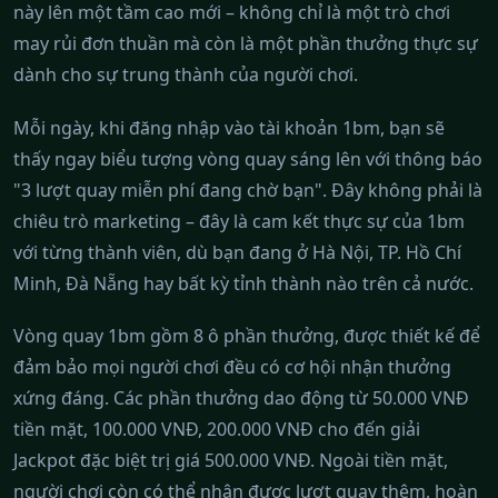
này lên một tầm cao mới – không chỉ là một trò chơi
may rủi đơn thuần mà còn là một phần thưởng thực sự
dành cho sự trung thành của người chơi.
Mỗi ngày, khi đăng nhập vào tài khoản 1bm, bạn sẽ
thấy ngay biểu tượng vòng quay sáng lên với thông báo
"3 lượt quay miễn phí đang chờ bạn". Đây không phải là
chiêu trò marketing – đây là cam kết thực sự của 1bm
với từng thành viên, dù bạn đang ở Hà Nội, TP. Hồ Chí
Minh, Đà Nẵng hay bất kỳ tỉnh thành nào trên cả nước.
Vòng quay 1bm gồm 8 ô phần thưởng, được thiết kế để
đảm bảo mọi người chơi đều có cơ hội nhận thưởng
xứng đáng. Các phần thưởng dao động từ 50.000 VNĐ
tiền mặt, 100.000 VNĐ, 200.000 VNĐ cho đến giải
Jackpot đặc biệt trị giá 500.000 VNĐ. Ngoài tiền mặt,
người chơi còn có thể nhận được lượt quay thêm, hoàn