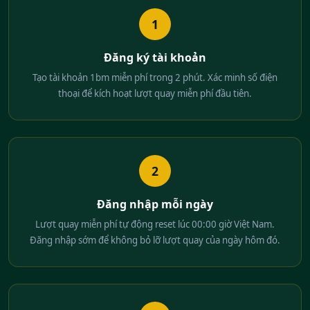
1
Đăng ký tài khoản
Tạo tài khoản 1bm miễn phí trong 2 phút. Xác minh số điện
thoại để kích hoạt lượt quay miễn phí đầu tiên.
2
Đăng nhập mỗi ngày
Lượt quay miễn phí tự động reset lúc 00:00 giờ Việt Nam.
Đăng nhập sớm để không bỏ lỡ lượt quay của ngày hôm đó.