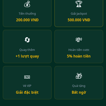
💰
🏆
Tiền thưởng
Giải Jackpot
200.000 VNĐ
500.000 VNĐ
🔄
💸
Quay thêm
Hoàn tiền cược
+1 lượt quay
5% hoàn tiền
🎫
🎁
Vé VIP
Quà tặng
Giải đặc biệt
Bất ngờ